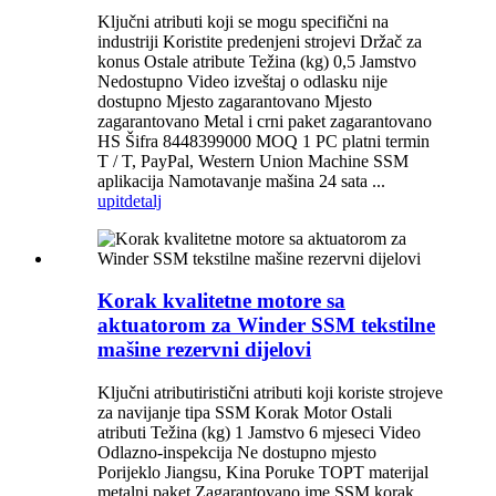
Ključni atributi koji se mogu specifični na
industriji Koristite predenjeni strojevi Držač za
konus Ostale atribute Težina (kg) 0,5 Jamstvo
Nedostupno Video izveštaj o odlasku nije
dostupno Mjesto zagarantovano Mjesto
zagarantovano Metal i crni paket zagarantovano
HS Šifra 8448399000 MOQ 1 PC platni termin
T / T, PayPal, Western Union Machine SSM
aplikacija Namotavanje mašina 24 sata ...
upit
detalj
Korak kvalitetne motore sa
aktuatorom za Winder SSM tekstilne
mašine rezervni dijelovi
Ključni atributiristični atributi koji koriste strojeve
za navijanje tipa SSM Korak Motor Ostali
atributi Težina (kg) 1 Jamstvo 6 mjeseci Video
Odlazno-inspekcija Ne dostupno mjesto
Porijeklo Jiangsu, Kina Poruke TOPT materijal
metalni paket Zagarantovano ime SSM korak