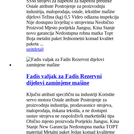
SSM strojevi za napetost za napetost predirke
Ostale atribute Postrojenje za proizvodnju
industrija, maloprodaja, ostale, tekstilne mašine
dijelovi Težina (kg) 0,5 Video odlazna inspekcija
Nije dostupno Izvještaj o strojevima Neobično
Proizvod Mjesto porijekla Jiangsu, Kina Stanje
novo garancija Nedostupna robna marka Topt
Boja metalni paket Jednometni komad kvalitet
paketa ...
upit
detalj
Fadis valjak za Fadis Rezervni
dijelovi zaminjene mašine
Ključni atributi specifični na industriji Koristite
servo motora Ostale atribute Postrojenje za
proizvodnju industrija, prodavaonice strojeva,
maloprodaja, tiskana tekstila, a ne dostupni
sustav strojeva ne raspoloživši marketinški tipa
Obično mjesto proizvoda Porijeklo Jiangsu, Kina
Stanje New Garancija Nedostupna marka TOPT
materijal Metalni paket Jedan komad kvalitetne