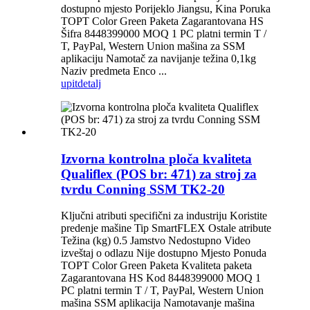
dostupno mjesto Porijeklo Jiangsu, Kina Poruka
TOPT Color Green Paketa Zagarantovana HS
Šifra 8448399000 MOQ 1 PC platni termin T /
T, PayPal, Western Union mašina za SSM
aplikaciju Namotač za navijanje težina 0,1kg
Naziv predmeta Enco ...
upit
detalj
Izvorna kontrolna ploča kvaliteta
Qualiflex (POS br: 471) za stroj za
tvrdu Conning SSM TK2-20
Ključni atributi specifični za industriju Koristite
predenje mašine Tip SmartFLEX Ostale atribute
Težina (kg) 0.5 Jamstvo Nedostupno Video
izveštaj o odlazu Nije dostupno Mjesto Ponuda
TOPT Color Green Paketa Kvaliteta paketa
Zagarantovana HS Kod 8448399000 MOQ 1
PC platni termin T / T, PayPal, Western Union
mašina SSM aplikacija Namotavanje mašina