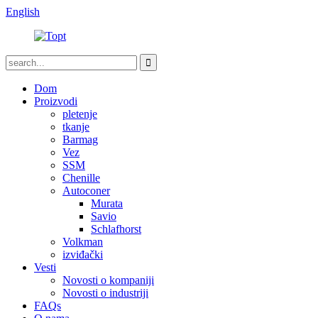
English
Dom
Proizvodi
pletenje
tkanje
Barmag
Vez
SSM
Chenille
Autoconer
Murata
Savio
Schlafhorst
Volkman
izviđački
Vesti
Novosti o kompaniji
Novosti o industriji
FAQs