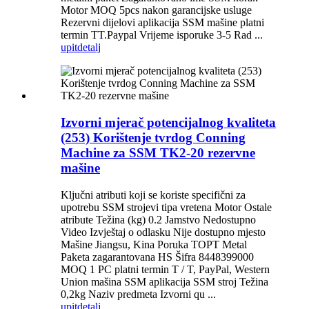
Motor MOQ 5pcs nakon garancijske usluge
Rezervni dijelovi aplikacija SSM mašine platni
termin TT.Paypal Vrijeme isporuke 3-5 Rad ...
upit
detalj
Izvorni mjerač potencijalnog kvaliteta
(253) Korištenje tvrdog Conning
Machine za SSM TK2-20 rezervne
mašine
Ključni atributi koji se koriste specifični za
upotrebu SSM strojevi tipa vretena Motor Ostale
atribute Težina (kg) 0.2 Jamstvo Nedostupno
Video Izvještaj o odlasku Nije dostupno mjesto
Mašine Jiangsu, Kina Poruka TOPT Metal
Paketa zagarantovana HS Šifra 8448399000
MOQ 1 PC platni termin T / T, PayPal, Western
Union mašina SSM aplikacija SSM stroj Težina
0,2kg Naziv predmeta Izvorni qu ...
upit
detalj