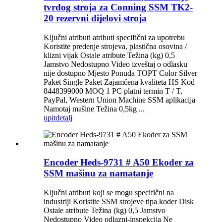
tvrdog stroja za Conning SSM TK2-
20 rezervni dijelovi stroja
Ključni atributi atributi specifični za upotrebu
Koristite predenje strojeva, plastična osovina /
klizni vijak Ostale atribute Težina (kg) 0,5
Jamstvo Nedostupno Video izveštaj o odlasku
nije dostupno Mjesto Ponuda TOPT Color Silver
Paket Single Paket Zajamčena kvaliteta HS Kod
8448399000 MOQ 1 PC platni termin T / T,
PayPal, Western Union Machine SSM aplikacija
Namotaj mašine Težina 0,5kg ...
upit
detalj
Encoder Heds-9731 # A50 Ekoder za
SSM mašinu za namatanje
Ključni atributi koji se mogu specifični na
industriji Koristite SSM strojeve tipa koder Disk
Ostale atribute Težina (kg) 0,5 Jamstvo
Nedostupno Video odlazni-inspekcija Ne