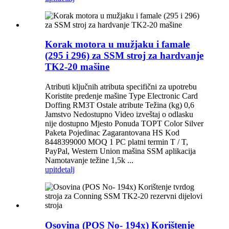
Korak motora u mužjaku i famale
(295 i 296) za SSM stroj za hardvanje
TK2-20 mašine
Atributi ključnih atributa specifični za upotrebu
Koristite predenje mašine Type Electronic Card
Doffing RM3T Ostale atribute Težina (kg) 0,6
Jamstvo Nedostupno Video izveštaj o odlasku
nije dostupno Mjesto Ponuda TOPT Color Silver
Paketa Pojedinac Zagarantovana HS Kod
8448399000 MOQ 1 PC platni termin T / T,
PayPal, Western Union mašina SSM aplikacija
Namotavanje težine 1,5k ...
upit
detalj
Osovina (POS No- 194x) Korištenje