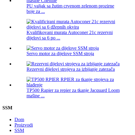
PU valjak sa žutim crvenom zelenom prozirne
boje za ...
Kvalifikovani murata Autoconer 21c rezervni
dijelovi sa 6 po ...
Servo motor za dijelove SSM stroja
Rezervni dijelovi strojeva za izbijanje zatezača
TP500 Rapier za repier za tkanje Jacquard Loom
mašine ...
SSM
Dom
Proizvodi
SSM