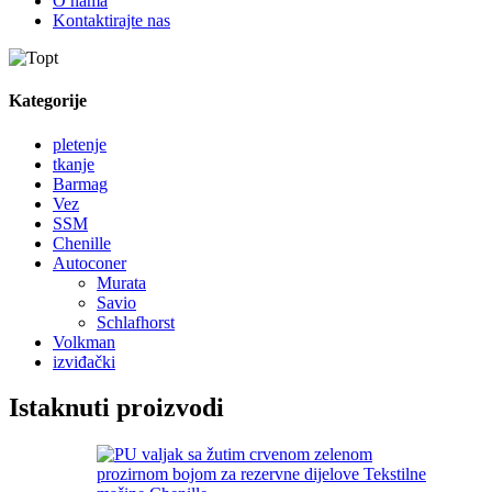
O nama
Kontaktirajte nas
Kategorije
pletenje
tkanje
Barmag
Vez
SSM
Chenille
Autoconer
Murata
Savio
Schlafhorst
Volkman
izviđački
Istaknuti proizvodi