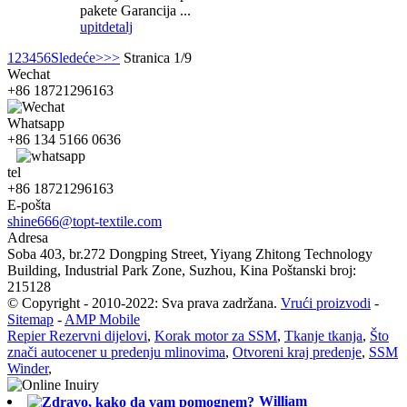
pakete Garancija ...
upit
detalj
1
2
3
4
5
6
Sledeće>
>>
Stranica 1/9
Wechat
+86 18721296163
Whatsapp
+86 134 5166 0636
tel
+86 18721296163
E-pošta
shine666@topt-textile.com
Adresa
Soba 403, br.272 Dongping Street, Yiyang Zhitong Technology
Building, Industrial Park Zone, Suzhou, Kina Poštanski broj:
215128
© Copyright - 2010-2022: Sva prava zadržana.
Vrući proizvodi
-
Sitemap
-
AMP Mobile
Repier Rezervni dijelovi
,
Korak motor za SSM
,
Tkanje tkanja
,
Što
znači autocener u predenju mlinovima
,
Otvoreni kraj predenje
,
SSM
Winder
,
William