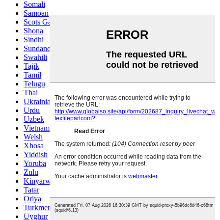
Somali
Samoan
Scots Gaelic
Shona
Sindhi
Sundanese
Swahili
Tajik
Tamil
Telugu
Thai
Ukrainian
Urdu
Uzbek
Vietnamese
Welsh
Xhosa
Yiddish
Yoruba
Zulu
Kinyarwanda
Tatar
Oriya
Turkmen
Uyghur