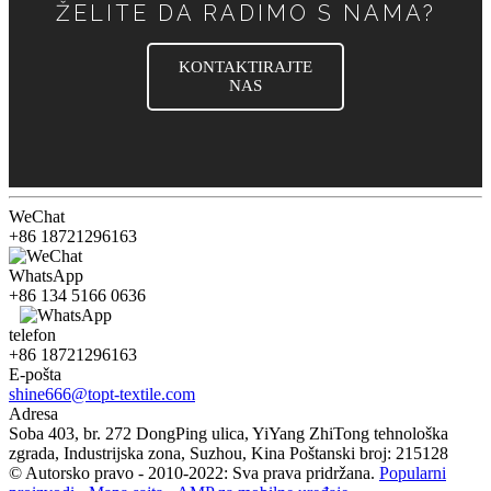
ŽELITE DA RADIMO S NAMA?
KONTAKTIRAJTE
NAS
WeChat
+86 18721296163
WhatsApp
+86 134 5166 0636
telefon
+86 18721296163
E-pošta
shine666@topt-textile.com
Adresa
Soba 403, br. 272 ​​DongPing ulica, YiYang ZhiTong tehnološka
zgrada, Industrijska zona, Suzhou, Kina Poštanski broj: 215128
© Autorsko pravo - 2010-2022: Sva prava pridržana.
Popularni