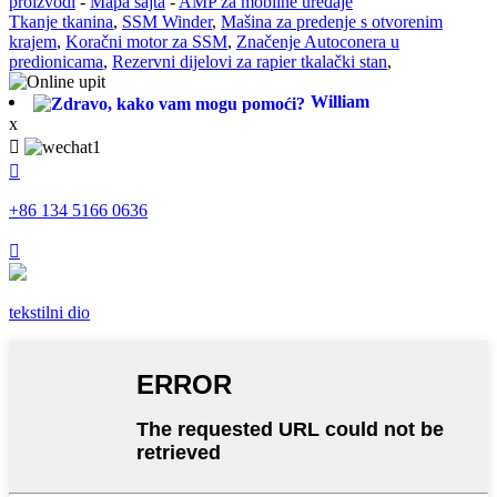
proizvodi
-
Mapa sajta
-
AMP za mobilne uređaje
Tkanje tkanina
,
SSM Winder
,
Mašina za predenje s otvorenim
krajem
,
Koračni motor za SSM
,
Značenje Autoconera u
predionicama
,
Rezervni dijelovi za rapier tkalački stan
,
William
x


+86 134 5166 0636

tekstilni dio