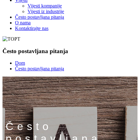
Vijesti
Vijesti kompanije
Vijesti iz industrije
Često postavljana pitanja
O nama
Kontaktirajte nas
Često postavljana pitanja
Dom
Često postavljana pitanja
Često
postavljana