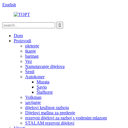
English
Dom
Proizvodi
pletenje
tkanje
barmag
Vez
Namotavanje dijelova
Šenil
Autokoner
Murata
Savio
Šlafhorst
Volkman
savijanje
dijelovi kružnog razboja
Dijelovi mašina za predenje
rezervni dijelovi za razboj s vodenim mlazom
STALAM rezervni dijelovi