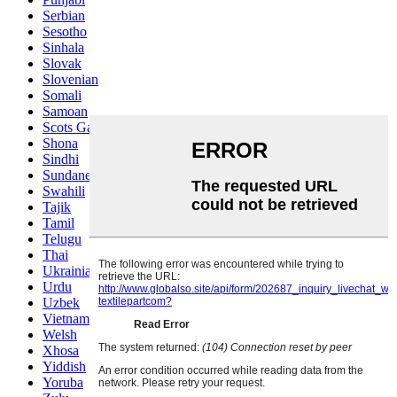
Serbian
Sesotho
Sinhala
Slovak
Slovenian
Somali
Samoan
Scots Gaelic
Shona
Sindhi
Sundanese
Swahili
Tajik
Tamil
Telugu
Thai
Ukrainian
Urdu
Uzbek
Vietnamese
Welsh
Xhosa
Yiddish
Yoruba