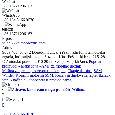
WeChat
+86 18721296163
WhatsApp
+86 134 5166 0636
telefon
+86 18721296163
E-pošta
shine666@topt-textile.com
Adresa
Soba 403, br. 272 ​​DongPing ulica, YiYang ZhiTong tehnološka
zgrada, Industrijska zona, Suzhou, Kina Poštanski broj: 215128
© Autorsko pravo - 2010-2022: Sva prava pridržana.
Popularni
proizvodi
-
Mapa sajta
-
AMP za mobilne uređaje
Mašina za predenje s otvorenim krajem
,
Tkanje tkanina
,
SSM
Winder
,
Koračni motor za SSM
,
Rezervni dijelovi za rapier tkalački
stan
,
Značenje Autoconera u predionicama
,
William
x


+86 134 5166 0636