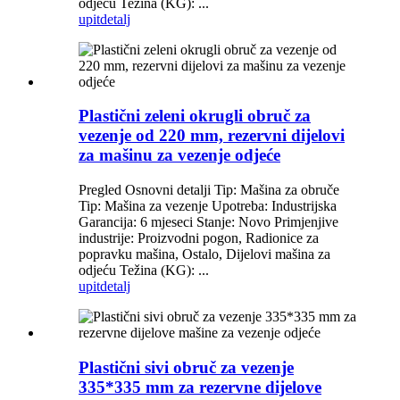
odjeću Težina (KG): ...
upit
detalj
Plastični zeleni okrugli obruč za
vezenje od 220 mm, rezervni dijelovi
za mašinu za vezenje odjeće
Pregled Osnovni detalji Tip: Mašina za obruče
Tip: Mašina za vezenje Upotreba: Industrijska
Garancija: 6 mjeseci Stanje: Novo Primjenjive
industrije: Proizvodni pogon, Radionice za
popravku mašina, Ostalo, Dijelovi mašina za
odjeću Težina (KG): ...
upit
detalj
Plastični sivi obruč za vezenje
335*335 mm za rezervne dijelove