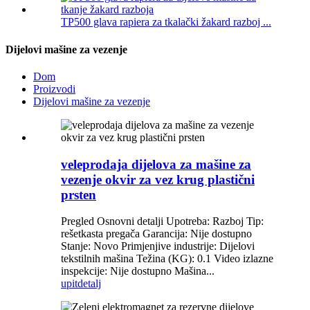
TP500 glava rapiera za tkalački žakard razboj ...
Dijelovi mašine za vezenje
Dom
Proizvodi
Dijelovi mašine za vezenje
veleprodaja dijelova za mašine za
vezenje okvir za vez krug plastični
prsten
Pregled Osnovni detalji Upotreba: Razboj Tip:
rešetkasta pregača Garancija: Nije dostupno
Stanje: Novo Primjenjive industrije: Dijelovi
tekstilnih mašina Težina (KG): 0.1 Video izlazne
inspekcije: Nije dostupno Mašina...
upit
detalj