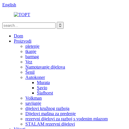
English
Dom
Proizvodi
pletenje
tkanje
barmag
Vez
Namotavanje dijelova
Šenil
Autokoner
Murata
Savio
Šlafhorst
Volkman
savijanje
dijelovi kružnog razboja
Dijelovi mašina za predenje
rezervni dijelovi za razboj s vodenim mlazom
STALAM rezervni dijelovi