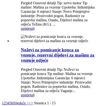
Pregled Osnovni detalji Tip: servo motor Tip
mašine: Mašina za vezenje Upotreba: Industrijska
Garancija: 6 mjeseci Stanje: Novo Primjenjive
industrije: Proizvodni pogon, Radionice za
popravku mašina, Ostalo, Dijelovi mašina za
odjeću Težina (KG): ...
upit
detalj
Noževi za pomicanje konca za
vezenje, rezervni dijelovi za mašinu za
vezenje odjeće
Pregled Osnovni detalji Tip: Noževi za
pomicanje konca Tip mašine: Mašina za vezenje
Upotreba: Industrijska Garancija: 6 mjeseci
Stanje: Novo Primjenjive industrije: Proizvodni
pogon, Radionice za popravku mašina, Ostalo,
Dijelovi mašina za odjeću Vaganje...
upit
detalj
1
2
3
4
5
6
Sljedeće >
>>
Stranica 1 / 15